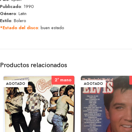
Publicado
: 1990
Género
: Latin
Estilo
: Bolero
*Estado del disco
: buen estado
Productos relacionados
2ª mano
2ª mano
AGOTADO
AGOTADO