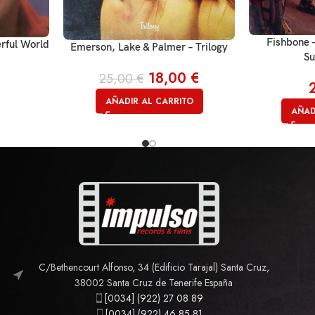
Fishbone 
erful World
Emerson, Lake & Palmer – Trilogy
Su
18,00
€
25,00
€
AÑADIR AL CARRITO
AÑAD
C/Bethencourt Alfonso, 34 (Edificio Tarajal) Santa Cruz,
38002 Santa Cruz de Tenerife España
[0034] (922) 27 08 89
[0034] (922) 46 85 81