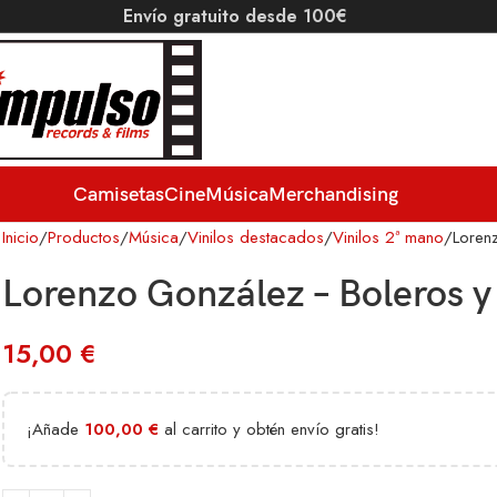
Envío gratuito desde 100€
Camisetas
Cine
Música
Merchandising
Inicio
Productos
Música
Vinilos destacados
Vinilos 2ª mano
Loren
Lorenzo González – Boleros y
15,00
€
¡Añade
100,00
€
al carrito y obtén envío gratis!