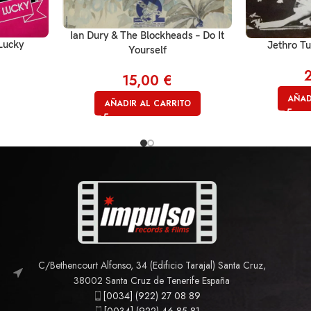
Ian Dury & The Blockheads – Do It
 Lucky
Jethro Tu
Yourself
15,00
€
AÑAD
AÑADIR AL CARRITO
C/Bethencourt Alfonso, 34 (Edificio Tarajal) Santa Cruz,
38002 Santa Cruz de Tenerife España
[0034] (922) 27 08 89