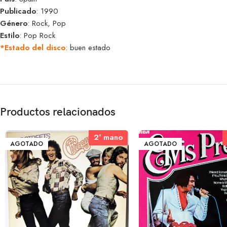
Publicado
: 1990
Género
: Rock, Pop
Estilo
: Pop Rock
*Estado del disco
: buen estado
Productos relacionados
2ª mano
2ª mano
AGOTADO
AGOTADO