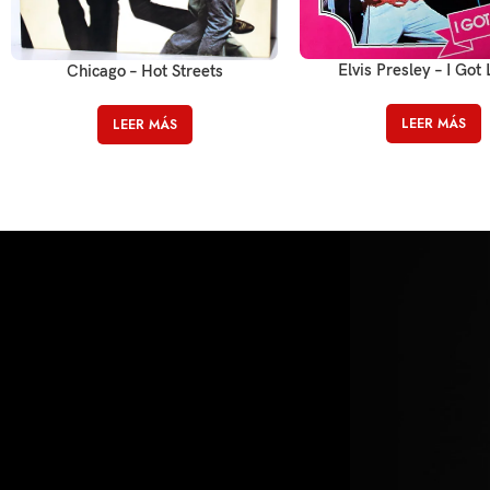
Elvis Presley – I Got
Chicago – Hot Streets
LEER MÁS
LEER MÁS