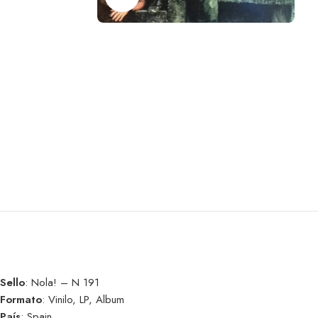
Sello
: Nola! – N 191
Formato
: Vinilo, LP, Album
País
: Spain