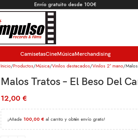
Envío gratuito desde 100€
Camisetas
Cine
Música
Merchandising
Inicio
Productos
Música
Vinilos destacados
Vinilos 2ª mano
Malos
Malos Tratos – El Beso Del C
12,00
€
¡Añade
100,00
€
al carrito y obtén envío gratis!