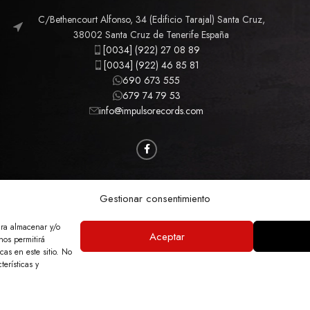
C/Bethencourt Alfonso, 34 (Edificio Tarajal) Santa Cruz,
38002 Santa Cruz de Tenerife España
[0034] (922) 27 08 89
[0034] (922) 46 85 81
690 673 555
679 74 79 53
info@impulsorecords.com
CAMISETAS
CINE
MÚSICA
MERCHANDISING
Gestionar consentimiento
ara almacenar y/o
Aceptar
nos permitirá
GAL
POLÍTICA DE PRIVACIDAD
POLÍTICA DE COOKIES
ACCESIBILIDAD
MA
as en este sitio. No
terísticas y