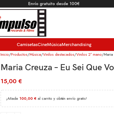
Envío gratuito desde 100€
Camisetas
Cine
Música
Merchandising
Inicio
Productos
Música
Vinilos destacados
Vinilos 2ª mano
Maria
Maria Creuza – Eu Sei Que V
15,00
€
¡Añade
100,00
€
al carrito y obtén envío gratis!