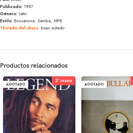
Publicado:
1987
Género:
Latin
Estilo:
Bossanova, Samba, MPB
*Estado del disco
: buen estado
Productos relacionados
2ª mano
2ª mano
AGOTADO
AGOTADO