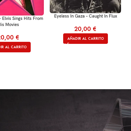
Eyeless In Gaza – Caught In Flux
– Elvis Sings Hits From
is Movies
20,00
€
20,00
€
AÑADIR AL CARRITO
IR AL CARRITO