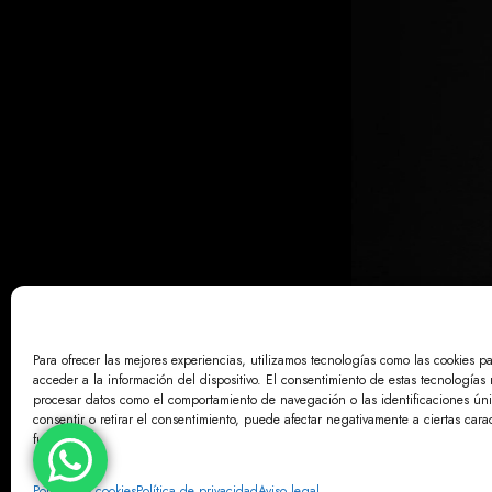
Para ofrecer las mejores experiencias, utilizamos tecnologías como las cookies p
acceder a la información del dispositivo. El consentimiento de estas tecnologías 
AVISO LE
procesar datos como el comportamiento de navegación o las identificaciones únic
consentir o retirar el consentimiento, puede afectar negativamente a ciertas carac
funciones.
Política de cookies
Política de privacidad
Aviso legal