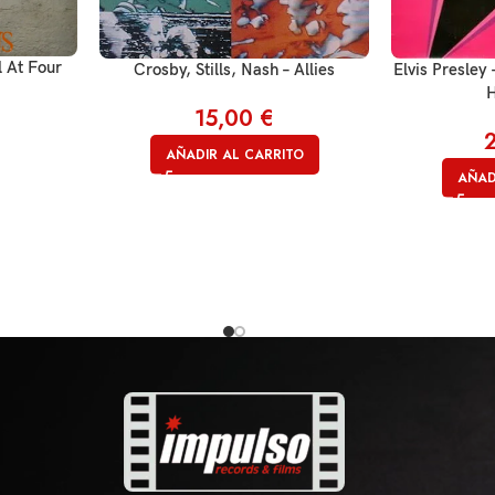
l At Four
Crosby, Stills, Nash – Allies
Elvis Presley 
H
15,00
€
AÑADIR AL CARRITO
AÑAD