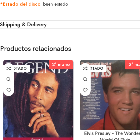
*Estado del disco
: buen estado
Shipping & Delivery
Productos relacionados
2ª mano
2ª mano
2ª m
2ª m
AGOTADO
AGOTADO
Elvis Presley – The Wonder
World Of Elvis