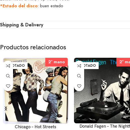
*Estado del disco
: buen estado
Shipping & Delivery
Productos relacionados
2ª mano
2ª mano
2ª m
2ª m
AGOTADO
AGOTADO
Donald Fagen – The Nightf
Chicago – Hot Streets