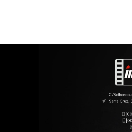
C/Bethencourt
Santa Cruz, 
[00
[00