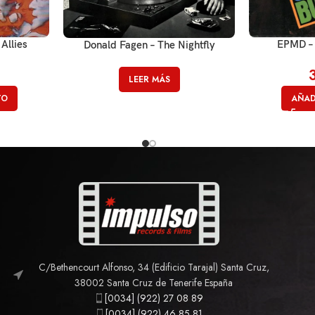
 Allies
EPMD – 
Donald Fagen – The Nightfly
LEER MÁS
TO
AÑAD
C/Bethencourt Alfonso, 34 (Edificio Tarajal) Santa Cruz,
38002 Santa Cruz de Tenerife España
[0034] (922) 27 08 89
[0034] (922) 46 85 81