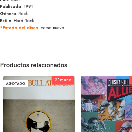
Publicado
: 1991
Género
: Rock
Estilo
: Hard Rock
*Estado del disco
: como nuevo
Productos relacionados
2ª mano
2ª mano
AGOTADO