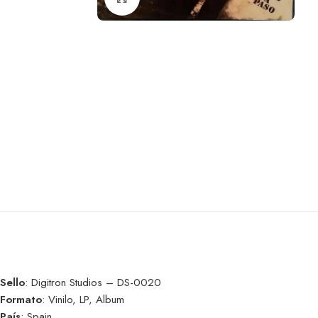
Sello
: Digitron Studios – DS-0020
Formato
: Vinilo, LP, Album
País
: Spain