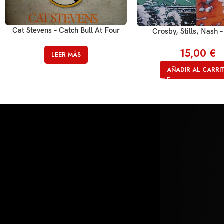
Cat Stevens – Catch Bull At Four
Crosby, Stills, Nash –
15,00
€
LEER MÁS
AÑADIR AL CARRI