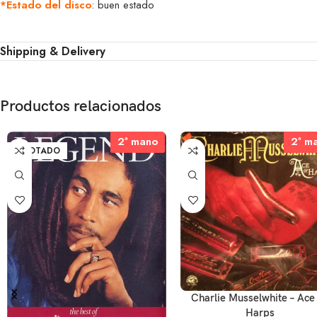
*Estado del disco
: buen estado
Shipping & Delivery
Productos relacionados
2ª mano
2ª mano
2ª m
2ª m
AGOTADO
Charlie Musselwhite – Ace
Harps