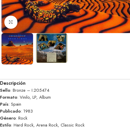
Clic para ampliar
Descripción
Sello
: Bronze – I.205474
Formato
: Vinilo, LP, Album
País
: Spain
Publicado
: 1983
Género
: Rock
Estilo
: Hard Rock, Arena Rock, Classic Rock