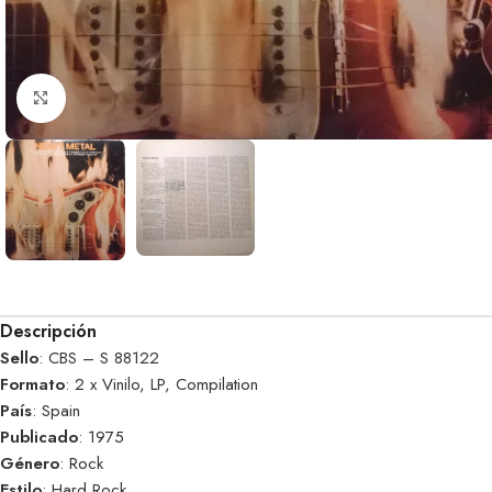
Clic para ampliar
Descripción
Sello
: CBS – S 88122
Formato
: 2 x Vinilo, LP, Compilation
País
: Spain
Publicado
: 1975
Género
: Rock
Estilo
: Hard Rock