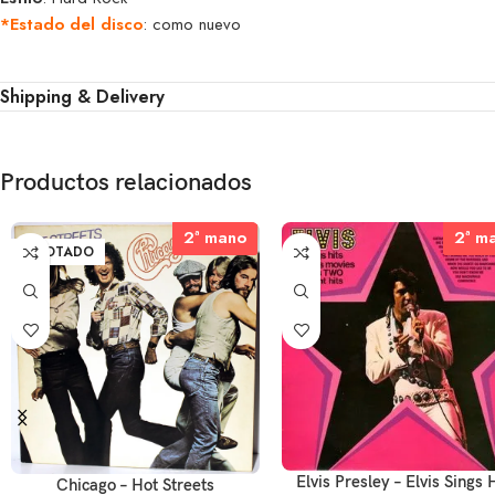
*Estado del disco
: como nuevo
Shipping & Delivery
Productos relacionados
2ª mano
2ª mano
2ª m
2ª m
AGOTADO
Elvis Presley – Elvis Sings 
Chicago – Hot Streets