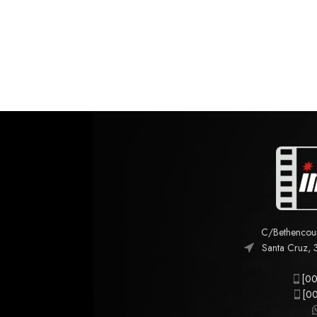
C/Bethencourt
Santa Cruz, 
[00
[00