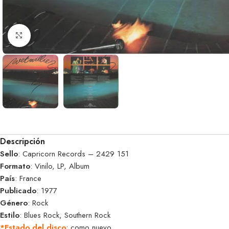
Clic para ampliar
Descripción
Sello
: Capricorn Records – 2429 151
Formato
: Vinilo, LP, Album
País
: France
Publicado
: 1977
Género
: Rock
Estilo
: Blues Rock, Southern Rock
*Estado del disco
: como nuevo