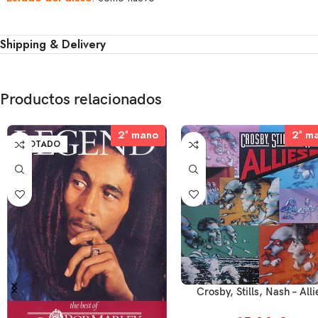
Shipping & Delivery
Productos relacionados
2ª mano
2ª mano
2ª m
2ª m
AGOTADO
Crosby, Stills, Nash – Alli