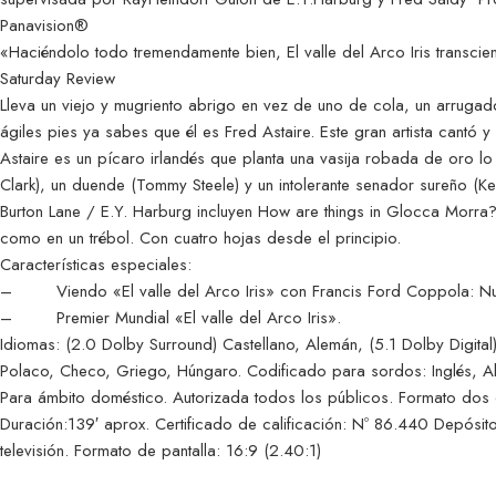
Panavision®
«Haciéndolo todo tremendamente bien, El valle del Arco Iris transcie
Saturday Review
Lleva un viejo y mugriento abrigo en vez de uno de cola, un arruga
ágiles pies ya sabes que él es Fred Astaire. Este gran artista cantó
Astaire es un pícaro irlandés que planta una vasija robada de oro lo
Clark), un duende (Tommy Steele) y un intolerante senador sureño (
Burton Lane / E.Y. Harburg incluyen How are things in Glocca Morra? 
como en un trébol. Con cuatro hojas desde el principio.
Características especiales:
– Viendo «El valle del Arco Iris» con Francis Ford Coppola: Nuev
– Premier Mundial «El valle del Arco Iris».
Idiomas: (2.0 Dolby Surround) Castellano, Alemán, (5.1 Dolby Digital)
Polaco, Checo, Griego, Húngaro. Codificado para sordos: Inglés, A
Para ámbito doméstico. Autorizada todos los públicos. Formato dos 
Duración:139′ aprox. Certificado de calificación: Nº 86.440 Depósi
televisión. Formato de pantalla: 16:9 (2.40:1)