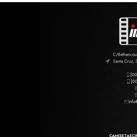
C/Bethencourt
Santa Cruz, 
[00
[00
info
CAMISETAS
CI