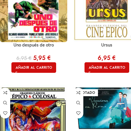
Uno después de otro
Ursus
5,95
€
6,95
€
6,95
€
AÑADIR AL CARRITO
AÑADIR AL CARRITO
AGOTADO