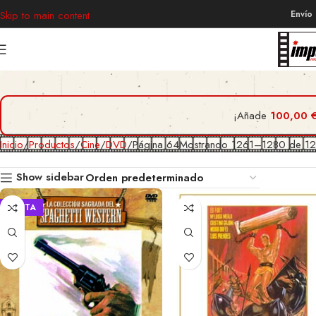
Envío
Skip to main content
¡Añade
100,00
Inicio
Productos
Cine
DVD
Página 64
Mostrando 1261–1280 de 129
Show sidebar
VENTA