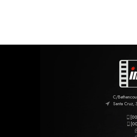
C/Bethencourt
Santa Cruz, 
[00
[00