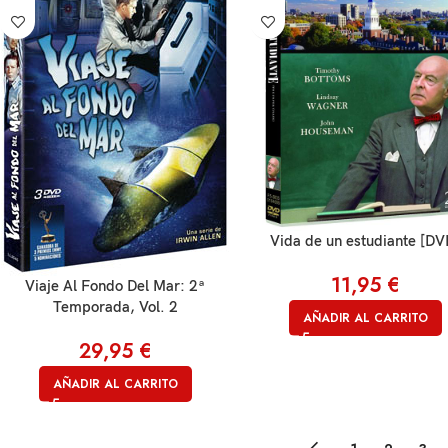
Vida de un estudiante [DV
11,95
€
Viaje Al Fondo Del Mar: 2ª
Temporada, Vol. 2
AÑADIR AL CARRITO
29,95
€
AÑADIR AL CARRITO