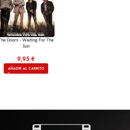
The Doors – Waiting For The
Sun
9,95
€
AÑADIR AL CARRITO