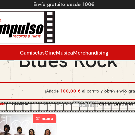
Envío gratuito desde 100€
Blues Rock
Camisetas
Cine
Música
Merchandising
¡Añade
100,00
€
al carrito y obtén envío grat
ano
Mostrar
9
12
18
24
2ª mano
2ª mano