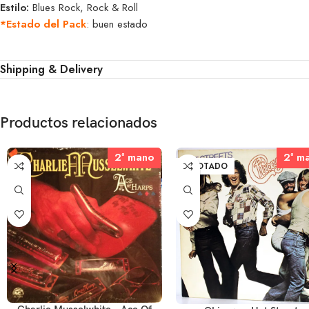
Estilo:
Blues Rock, Rock & Roll
*Estado del Pack
: buen estado
Shipping & Delivery
Productos relacionados
2ª mano
2ª mano
2ª m
2ª m
AGOTADO