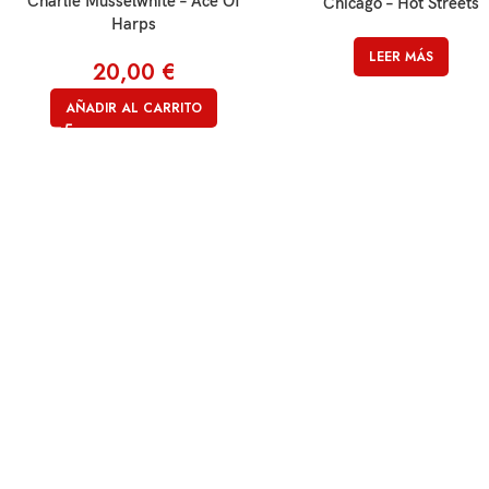
Charlie Musselwhite – Ace Of
Chicago – Hot Streets
Harps
LEER MÁS
20,00
€
AÑADIR AL CARRITO