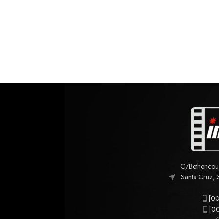
C/Bethencourt
Santa Cruz, 
[00
[00