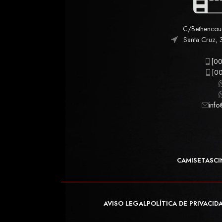
C/Bethencourt
Santa Cruz, 
[00
[00
info
CAMISETAS
CI
AVISO LEGAL
POLÍTICA DE PRIVACID