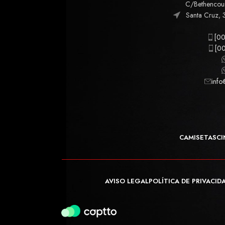
C/Bethencourt
Santa Cruz, 
[00
[00
info
CAMISETAS
CI
AVISO LEGAL
POLÍTICA DE PRIVACID