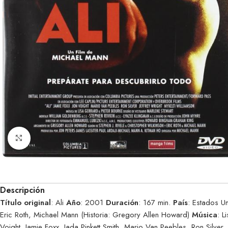
Clic para ampliar
Descripción
Título original
: Ali
Año
: 2001
Duración
: 167 min.
País
: Estados U
Eric Roth, Michael Mann (Historia: Gregory Allen Howard)
Música
: L
Voight, Jamie Foxx, Jada Pinkett Smith, Mario Van Peebles, Ron Silver