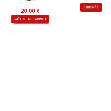
Harps
LEER MÁS
20,00
€
AÑADIR AL CARRITO