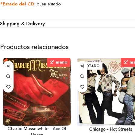
*Estado del CD
: buen estado
Shipping & Delivery
Productos relacionados
2ª mano
2ª mano
2ª m
2ª m
AGOTADO
Charlie Musselwhite – Ace Of
Chicago – Hot Streets