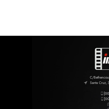
C/Bethencourt
Santa Cruz, 
[00
[00