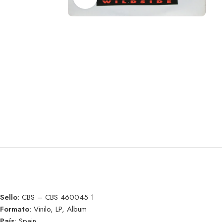
Sello
: CBS – CBS 460045 1
Formato
: Vinilo, LP, Album
País
: Spain