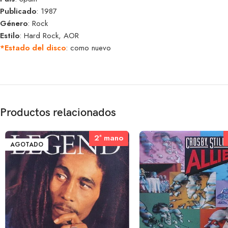
Publicado
: 1987
Género
: Rock
Estilo
: Hard Rock, AOR
*Estado del disco
: como nuevo
Productos relacionados
2ª mano
2ª mano
AGOTADO