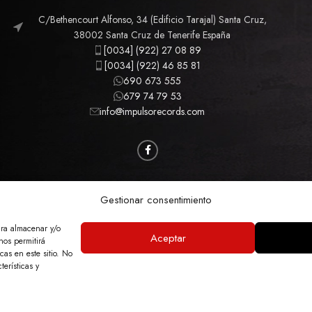
C/Bethencourt Alfonso, 34 (Edificio Tarajal) Santa Cruz,
38002 Santa Cruz de Tenerife España
[0034] (922) 27 08 89
[0034] (922) 46 85 81
690 673 555
679 74 79 53
info@impulsorecords.com
CAMISETAS
CINE
MÚSICA
MERCHANDISING
Gestionar consentimiento
ara almacenar y/o
Aceptar
nos permitirá
GAL
POLÍTICA DE PRIVACIDAD
POLÍTICA DE COOKIES
ACCESIBILIDAD
MA
as en este sitio. No
terísticas y