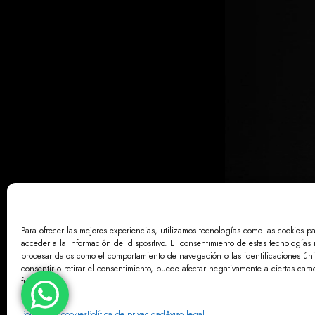
Para ofrecer las mejores experiencias, utilizamos tecnologías como las cookies p
acceder a la información del dispositivo. El consentimiento de estas tecnologías 
AVISO LE
procesar datos como el comportamiento de navegación o las identificaciones únic
consentir o retirar el consentimiento, puede afectar negativamente a ciertas carac
funciones.
Política de cookies
Política de privacidad
Aviso legal