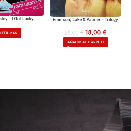
sley – I Got Lucky
Emerson, Lake & Palmer – Trilogy
18,00
€
25,00
€
LEER MÁS
AÑADIR AL CARRITO