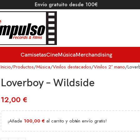
Envío gratuito desde 100€
Camisetas
Cine
Música
Merchandising
Inicio
Productos
Música
Vinilos destacados
Vinilos 2ª mano
Lover
Loverboy – Wildside
12,00
€
¡Añade
100,00
€
al carrito y obtén envío gratis!