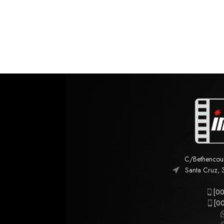
C/Bethencourt
Santa Cruz, 
[00
[00