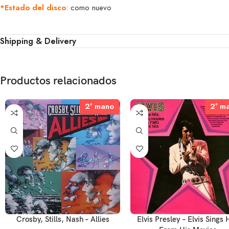
*Estado del disco
: como nuevo
Shipping & Delivery
Productos relacionados
2ª mano
2ª mano
2ª m
2ª m
Crosby, Stills, Nash – Allies
Elvis Presley – Elvis Sings 