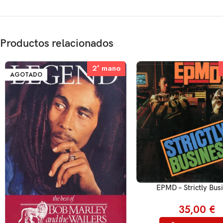
Productos relacionados
2ª mano
2ª mano
AGOTADO
EPMD – Strictly Bus
35,00
€