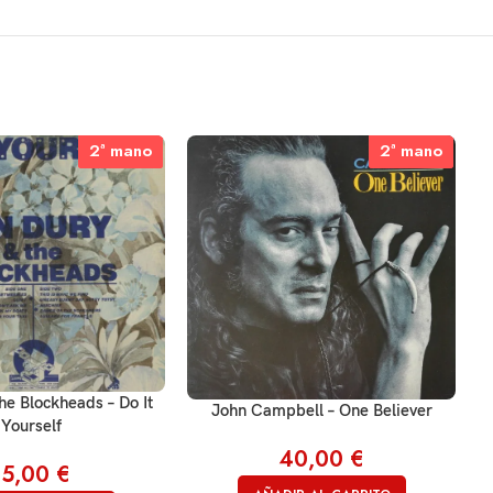
2ª mano
2ª mano
2ª mano
2ª mano
he Blockheads – Do It
John Campbell – One Believer
Yourself
40,00
€
15,00
€