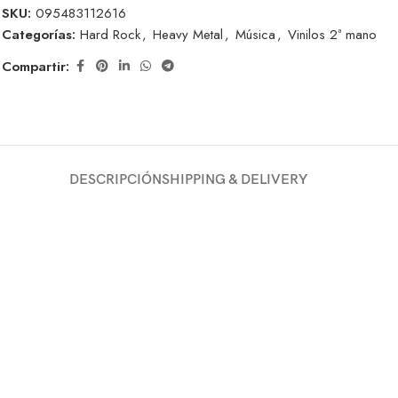
SKU:
095483112616
Categorías:
Hard Rock
,
Heavy Metal
,
Música
,
Vinilos 2ª mano
Compartir:
DESCRIPCIÓN
SHIPPING & DELIVERY