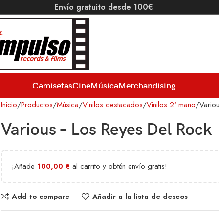
Envío gratuito desde 100€
Camisetas
Cine
Música
Merchandising
Inicio
Productos
Música
Vinilos destacados
Vinilos 2ª mano
Vario
Various – Los Reyes Del Rock
¡Añade
100,00
€
al carrito y obtén envío gratis!
Add to compare
Añadir a la lista de deseos