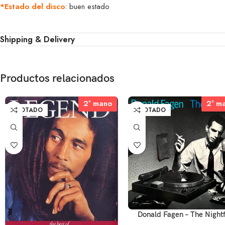
*Estado del disco
: buen estado
Shipping & Delivery
Productos relacionados
2ª mano
2ª mano
2ª m
2ª m
AGOTADO
AGOTADO
Donald Fagen – The Nightf