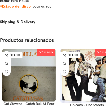
Estilo
: Euro House
*Estado del disco
: buen estado
Shipping & Delivery
Productos relacionados
2ª mano
2ª mano
2ª m
2ª m
AGOTADO
AGOTADO
Cat Stevens – Catch Bull At Four
Chicago – Hot Streets