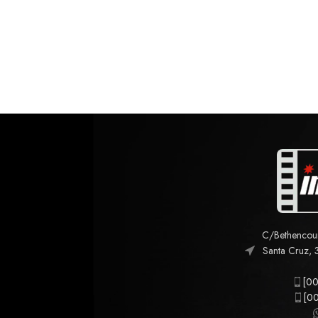
C/Bethencourt
Santa Cruz, 
[00
[00