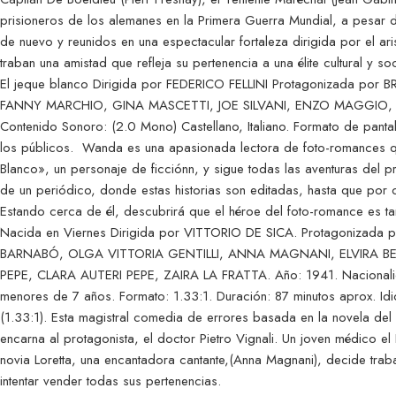
prisioneros de los alemanes en la Primera Guerra Mundial, a pesar 
de nuevo y reunidos en una espectacular fortaleza dirigida por el ari
traban una amistad que refleja su pertenencia a una élite cultural y so
El jeque blanco Dirigida por FEDERICO FELLINI Protagonizada p
FANNY MARCHIO, GINA MASCETTI, JOE SILVANI, ENZO MAGGIO, 
Contenido Sonoro: (2.0 Mono) Castellano, Italiano. Formato de panta
los públicos. Wanda es una apasionada lectora de foto-romances q
Blanco», un personaje de ficciónn, y sigue todas las aventuras del pr
de un periódico, donde estas historias son editadas, hasta que por 
Estando cerca de él, descubrirá que el héroe del foto-romance es t
Nacida en Viernes Dirigida por VITTORIO DE SICA. Protagonizad
BARNABÓ, OLGA VITTORIA GENTILLI, ANNA MAGNANI, ELVIRA BE
PEPE, CLARA AUTERI PEPE, ZAIRA LA FRATTA. Año: 1941. Nacional
menores de 7 años. Formato: 1.33:1. Duración: 87 minutos aprox.
(1.33:1). Esta magistral comedia de errores basada en la novela del
encarna al protagonista, el doctor Pietro Vignali. Un joven médico e
novia Loretta, una encantadora cantante,(Anna Magnani), decide trab
intentar vender todas sus pertenencias.